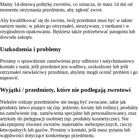
Mamy 14-dniową politykę zwrotów, co oznacza, że masz 14 dni od
momentu otrzymania przedmiotu, aby zgłosić zwrot.
Aby kwalifikować się do zwrotu, twój przedmiot musi być w takim
samym stanie, w jakim go otrzymałeś, nieużywany, z metkami i w
oryginalnym opakowaniu. Będziesz także potrzebować paragonu lub
dowodu zakupu.
Uszkodzenia i problemy
Prosimy o sprawdzenie zamówienia przy odbiorze i natychmiastowy
kontakt z nami, jeśli przedmiot jest wadliwy, uszkodzony lub jeśli
otrzymałeś niewłaściwy przedmiot, abyśmy mogli ocenić problem i go
naprawić.
Wyjątki / przedmioty, które nie podlegają zwrotowi
Niektóre rodzaje przedmiotów nie mogą być zwracane, takie jak
produkty łatwo psujące się (np. jedzenie, kwiaty lub rośliny), produkty
na zamówienie (np. zamówienia specjalne lub personalizowane), oraz
artykuły do pielęgnacji osobistej (np. produkty kosmetyczne). Nie
akceptujemy również zwrotów materiałów niebezpiecznych, cieczy
łatwopalnych lub gazów. Prosimy o kontakt, jeśli masz pytania lub
wątpliwości dotyczące konkretnego przedmiotu.