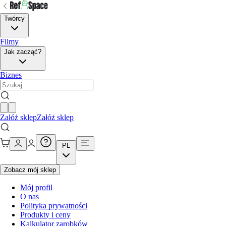
Twórcy
Filmy
Jak zacząć?
Biznes
Załóż sklep
Załóż sklep
PL
Zobacz mój sklep
Mój profil
O nas
Polityka prywatności
Produkty i ceny
Kalkulator zarobków