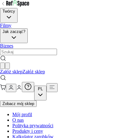
Twórcy
Filmy
Jak zacząć?
Biznes
Załóż sklep
Załóż sklep
PL
Zobacz mój sklep
Mój profil
O nas
Polityka prywatności
Produkty i ceny
Kalkulator zarobków