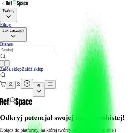
Twórcy
Filmy
Jak zacząć?
Biznes
Załóż sklep
Załóż sklep
PL
Odkryj potencjał swojej marki osobistej!
Dołącz do platformy, na której twórcy mogą zarabiać on-line i