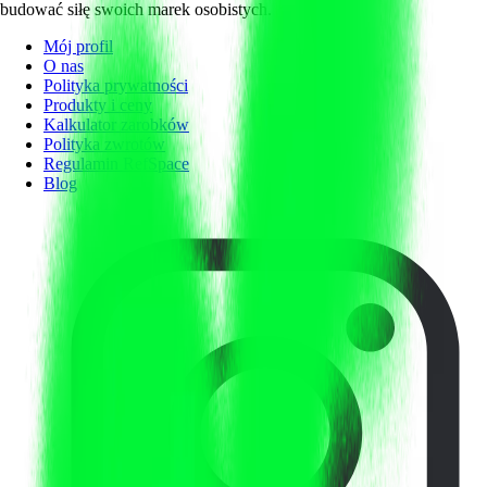
budować siłę swoich marek osobistych.
Mój profil
O nas
Polityka prywatności
Produkty i ceny
Kalkulator zarobków
Polityka zwrotów
Regulamin RefSpace
Blog