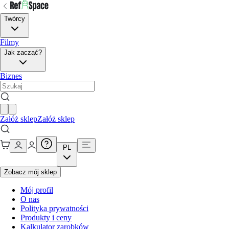
Twórcy
Filmy
Jak zacząć?
Biznes
Załóż sklep
Załóż sklep
PL
Zobacz mój sklep
Mój profil
O nas
Polityka prywatności
Produkty i ceny
Kalkulator zarobków