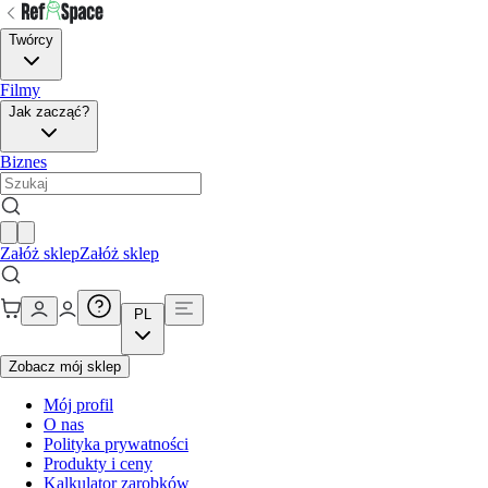
Twórcy
Filmy
Jak zacząć?
Biznes
Załóż sklep
Załóż sklep
PL
Zobacz mój sklep
Mój profil
O nas
Polityka prywatności
Produkty i ceny
Kalkulator zarobków