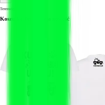
Terenwizja
Koszulka Terenwizja nowość