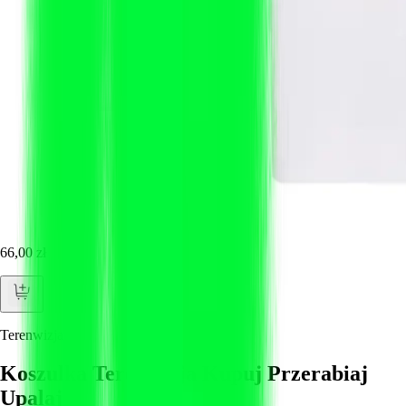
66,00 zł
Terenwizja
Koszulka Terenwizja Kupuj Przerabiaj
Upalaj