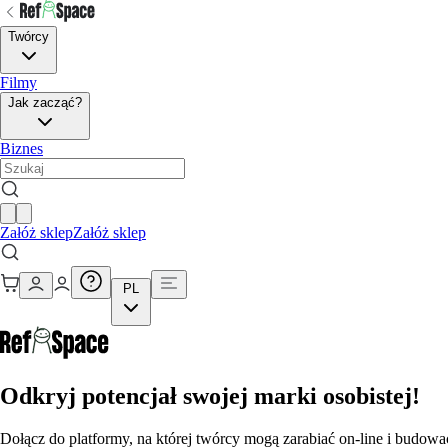
Twórcy
Filmy
Jak zacząć?
Biznes
Załóż sklep
Załóż sklep
PL
Odkryj potencjał swojej marki osobistej!
Dołącz do platformy, na której twórcy mogą zarabiać on-line i budowa