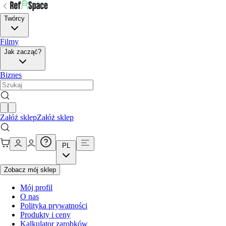
Twórcy
Filmy
Jak zacząć?
Biznes
Załóż sklep
Załóż sklep
PL
Zobacz mój sklep
Mój profil
O nas
Polityka prywatności
Produkty i ceny
Kalkulator zarobków