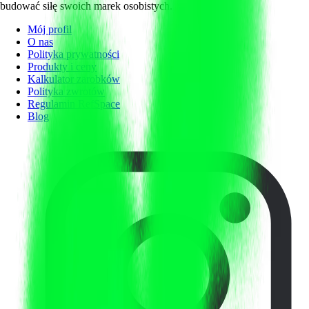
budować siłę swoich marek osobistych.
Mój profil
O nas
Polityka prywatności
Produkty i ceny
Kalkulator zarobków
Polityka zwrotów
Regulamin RefSpace
Blog