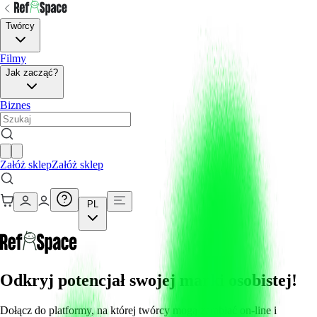
Twórcy
Filmy
Jak zacząć?
Biznes
Załóż sklep
Załóż sklep
PL
Odkryj potencjał swojej marki osobistej!
Dołącz do platformy, na której twórcy mogą zarabiać on-line i