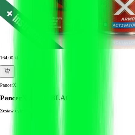
164,00 zł
PancerX
PancerX armor BLACK
Zestaw cyfrowy + fizyczny