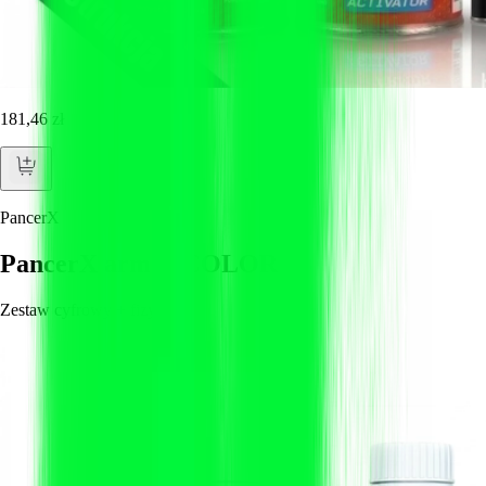
181,46 zł
PancerX
PancerX armor COLOR
Zestaw cyfrowy + fizyczny