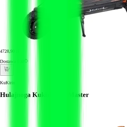
4728,90 zł
Dostawa 0 zł
KuKirin
Hulajnoga Kukirin G2 Master