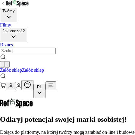
Twórcy
Filmy
Jak zacząć?
Biznes
Załóż sklep
Załóż sklep
PL
Odkryj potencjał swojej marki osobistej!
Dołącz do platformy, na której twórcy mogą zarabiać on-line i budowa