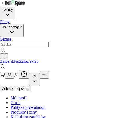
Twórcy
Filmy
Jak zacząć?
Biznes
Załóż sklep
Załóż sklep
PL
Zobacz mój sklep
Mój profil
O nas
Polityka prywatności
Produkty i ceny
Kalkulator zarobków