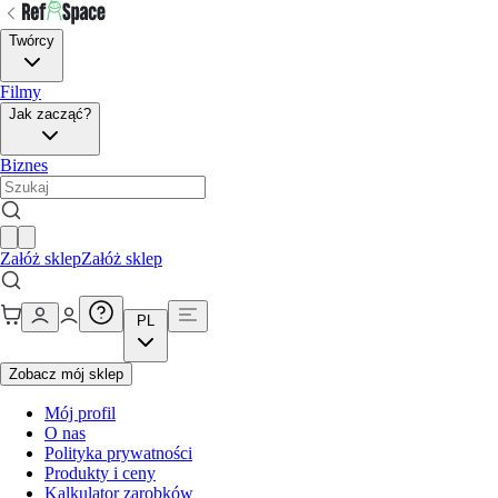
Twórcy
Filmy
Jak zacząć?
Biznes
Załóż sklep
Załóż sklep
PL
Zobacz mój sklep
Mój profil
O nas
Polityka prywatności
Produkty i ceny
Kalkulator zarobków