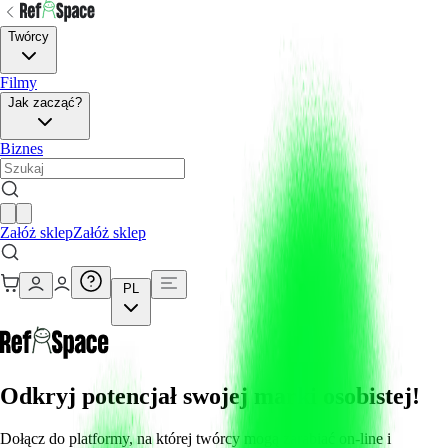
Twórcy
Filmy
Jak zacząć?
Biznes
Załóż sklep
Załóż sklep
PL
Odkryj potencjał swojej marki osobistej!
Dołącz do platformy, na której twórcy mogą zarabiać on-line i