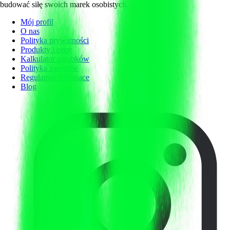
budować siłę swoich marek osobistych.
Mój profil
O nas
Polityka prywatności
Produkty i ceny
Kalkulator zarobków
Polityka zwrotów
Regulamin RefSpace
Blog