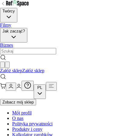
Twórcy
Filmy
Jak zacząć?
Biznes
Załóż sklep
Załóż sklep
PL
Zobacz mój sklep
Mój profil
O nas
Polityka prywatności
Produkty i ceny
Kalkulator zarobków