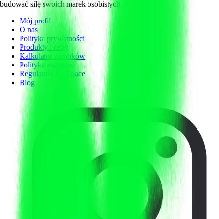
budować siłę swoich marek osobistych.
Mój profil
O nas
Polityka prywatności
Produkty i ceny
Kalkulator zarobków
Polityka zwrotów
Regulamin RefSpace
Blog