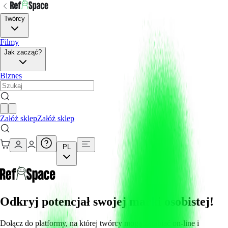
Twórcy
Filmy
Jak zacząć?
Biznes
Załóż sklep
Załóż sklep
PL
Odkryj potencjał swojej marki osobistej!
Dołącz do platformy, na której twórcy mogą zarabiać on-line i