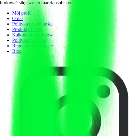
budować siłę swoich marek osobistych.
Mój profil
O nas
Polityka prywatności
Produkty i ceny
Kalkulator zarobków
Polityka zwrotów
Regulamin RefSpace
Blog