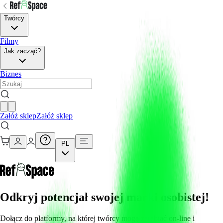
Twórcy
Filmy
Jak zacząć?
Biznes
Załóż sklep
Załóż sklep
PL
Odkryj potencjał swojej marki osobistej!
Dołącz do platformy, na której twórcy mogą zarabiać on-line i