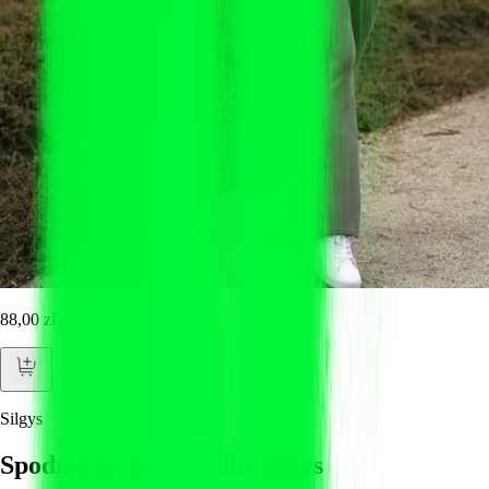
88,00 zł
Silgys
Spodnie zamszowe dla Silqys