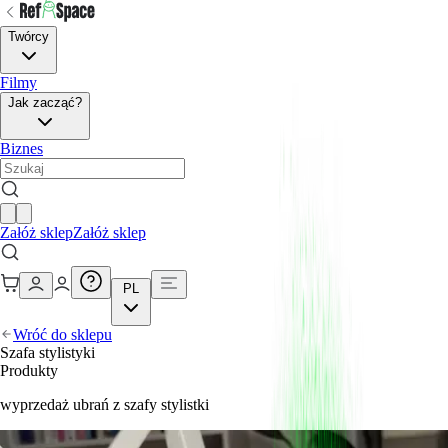
Twórcy
Filmy
Jak zacząć?
Biznes
Załóż sklep
Załóż sklep
PL
Wróć do sklepu
Szafa stylistyki
Produkty
wyprzedaż ubrań z szafy stylistki