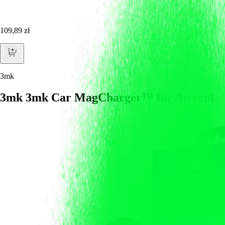
109,89 zł
3mk
3mk 3mk Car MagCharger™ for Airvent