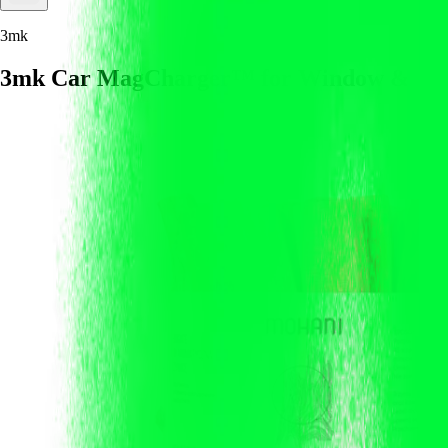
3mk
3mk Car MagCharger™ for Window & Da