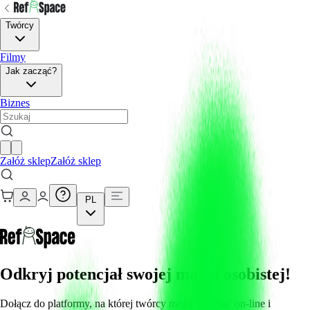
Twórcy
Filmy
Jak zacząć?
Biznes
Załóż sklep
Załóż sklep
PL
Odkryj potencjał swojej marki osobistej!
Dołącz do platformy, na której twórcy mogą zarabiać on-line i