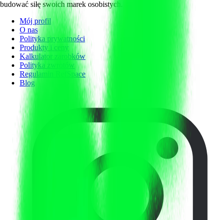
budować siłę swoich marek osobistych.
Mój profil
O nas
Polityka prywatności
Produkty i ceny
Kalkulator zarobków
Polityka zwrotów
Regulamin RefSpace
Blog