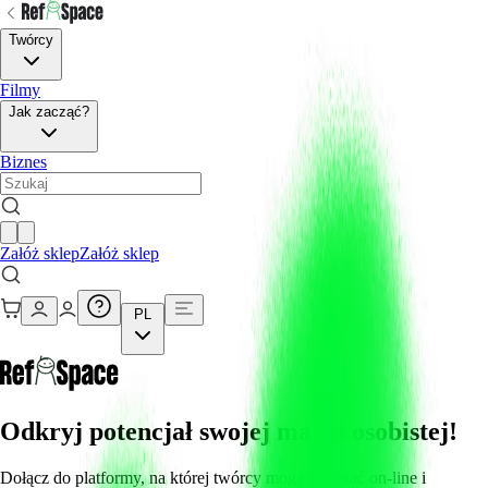
Twórcy
Filmy
Jak zacząć?
Biznes
Załóż sklep
Załóż sklep
PL
Odkryj potencjał swojej marki osobistej!
Dołącz do platformy, na której twórcy mogą zarabiać on-line i