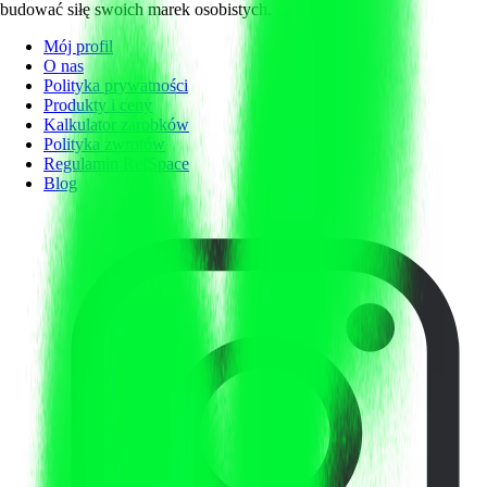
budować siłę swoich marek osobistych.
Mój profil
O nas
Polityka prywatności
Produkty i ceny
Kalkulator zarobków
Polityka zwrotów
Regulamin RefSpace
Blog