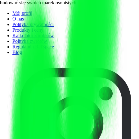
budować siłę swoich marek osobistych.
Mój profil
O nas
Polityka prywatności
Produkty i ceny
Kalkulator zarobków
Polityka zwrotów
Regulamin RefSpace
Blog