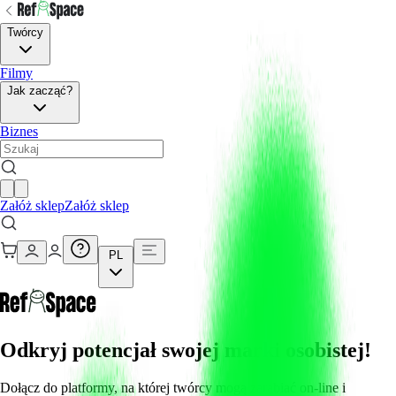
Twórcy
Filmy
Jak zacząć?
Biznes
Załóż sklep
Załóż sklep
PL
Odkryj potencjał swojej marki osobistej!
Dołącz do platformy, na której twórcy mogą zarabiać on-line i