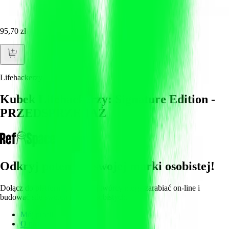
95,70 zł
Lifehackerzy
Kubek Lifehackerzy: Signature Edition -
PRZEDSPRZEDAŻ
Odkryj potencjał swojej marki osobistej!
Dołącz do platformy, na której twórcy mogą zarabiać on-line i
budować siłę swoich marek osobistych.
Mój profil
O nas