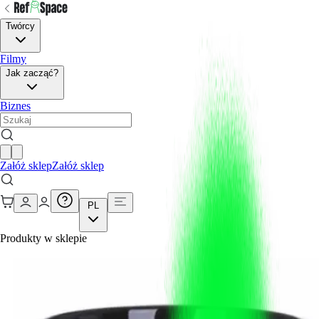
Twórcy
Filmy
Jak zacząć?
Biznes
Załóż sklep
Załóż sklep
PL
Produkty w sklepie