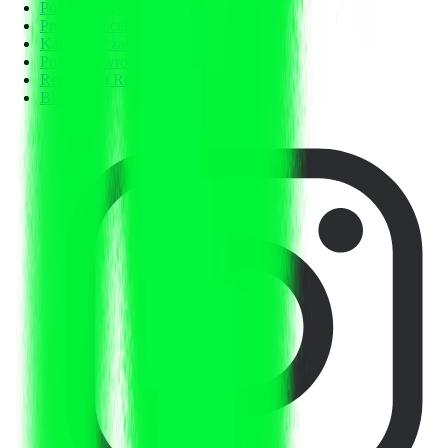
Polityka prywatności
Produkty i ceny
Kalkulator zarobków
Polityka zwrotów
Regulamin RefSpace
Blog