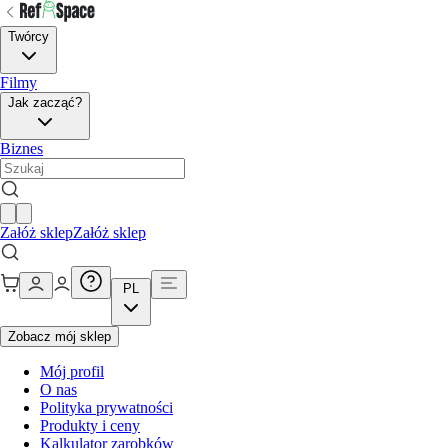
Twórcy
Filmy
Jak zacząć?
Biznes
Załóż sklep
Załóż sklep
PL
Zobacz mój sklep
Mój profil
O nas
Polityka prywatności
Produkty i ceny
Kalkulator zarobków