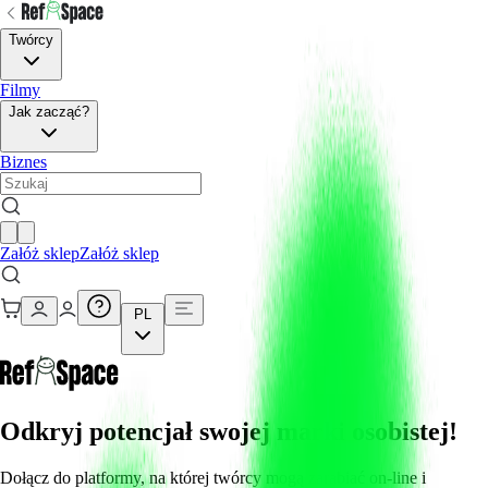
Twórcy
Filmy
Jak zacząć?
Biznes
Załóż sklep
Załóż sklep
PL
Odkryj potencjał swojej marki osobistej!
Dołącz do platformy, na której twórcy mogą zarabiać on-line i