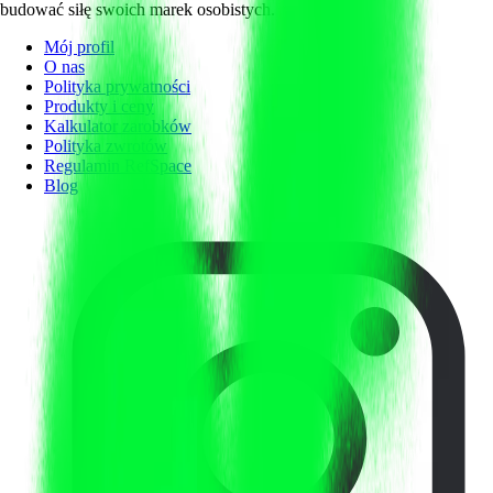
budować siłę swoich marek osobistych.
Mój profil
O nas
Polityka prywatności
Produkty i ceny
Kalkulator zarobków
Polityka zwrotów
Regulamin RefSpace
Blog