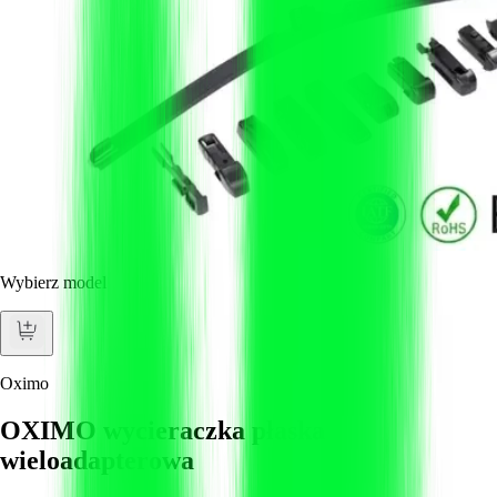
Wybierz model
Oximo
OXIMO wycieraczka płaska
wieloadapterowa