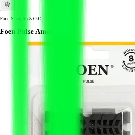
Foen Scent Sp.Z O.O.
Foen Pulse Amor