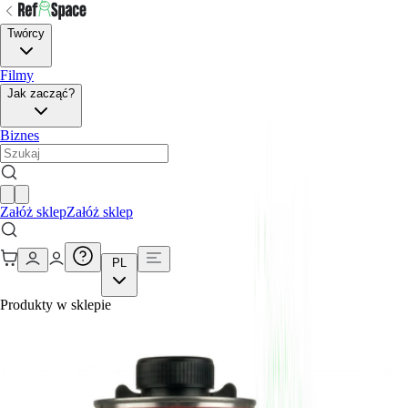
Twórcy
Filmy
Jak zacząć?
Biznes
Załóż sklep
Załóż sklep
PL
Produkty w sklepie