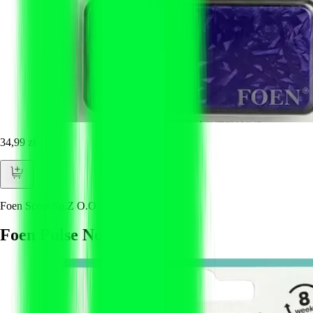
34,99 zł
Foen Scent Sp.Z O.O.
Foen Pulse Noir