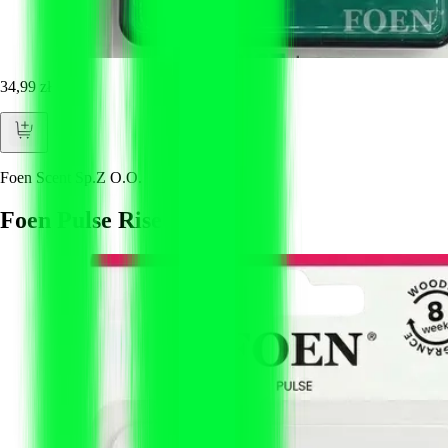
34,99 zł
Foen Scent Sp.Z O.O.
Foen Pulse Rise