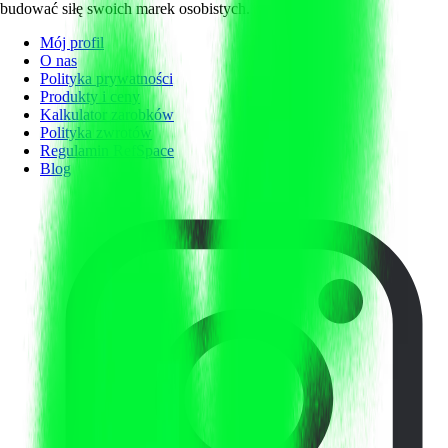
budować siłę swoich marek osobistych.
Mój profil
O nas
Polityka prywatności
Produkty i ceny
Kalkulator zarobków
Polityka zwrotów
Regulamin RefSpace
Blog