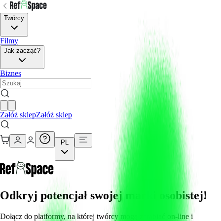
Twórcy
Filmy
Jak zacząć?
Biznes
Załóż sklep
Załóż sklep
PL
Odkryj potencjał swojej marki osobistej!
Dołącz do platformy, na której twórcy mogą zarabiać on-line i