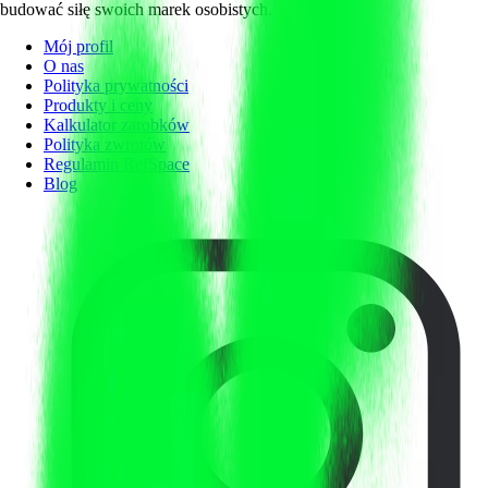
budować siłę swoich marek osobistych.
Mój profil
O nas
Polityka prywatności
Produkty i ceny
Kalkulator zarobków
Polityka zwrotów
Regulamin RefSpace
Blog