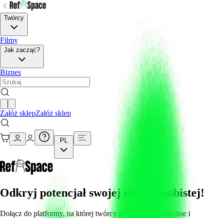
Twórcy
Filmy
Jak zacząć?
Biznes
Załóż sklep
Załóż sklep
PL
Odkryj potencjał swojej marki osobistej!
Dołącz do platformy, na której twórcy mogą zarabiać on-line i