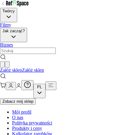
Twórcy
Filmy
Jak zacząć?
Biznes
Załóż sklep
Załóż sklep
PL
Zobacz mój sklep
Mój profil
O nas
Polityka prywatności
Produkty i ceny
Kalkulator zarobków