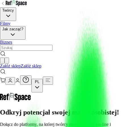
Twórcy
Filmy
Jak zacząć?
Biznes
Załóż sklep
Załóż sklep
PL
Odkryj potencjał swojej marki osobistej!
Dołącz do platformy, na której twórcy mogą zarabiać on-line i