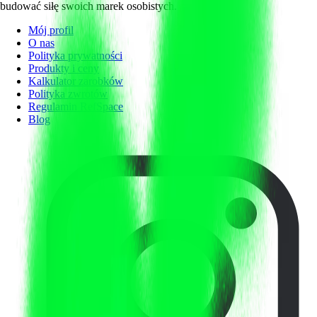
budować siłę swoich marek osobistych.
Mój profil
O nas
Polityka prywatności
Produkty i ceny
Kalkulator zarobków
Polityka zwrotów
Regulamin RefSpace
Blog