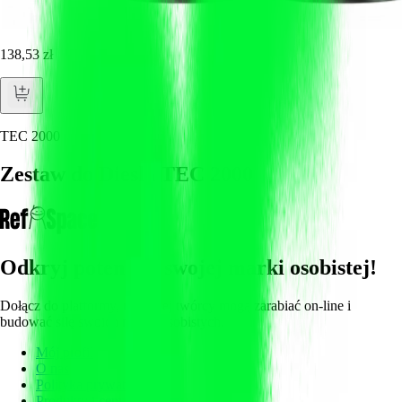
138,53 zł
TEC 2000
Zestaw do Diesla TEC 2000
Odkryj potencjał swojej marki osobistej!
Dołącz do platformy, na której twórcy mogą zarabiać on-line i
budować siłę swoich marek osobistych.
Mój profil
O nas
Polityka prywatności
Produkty i ceny