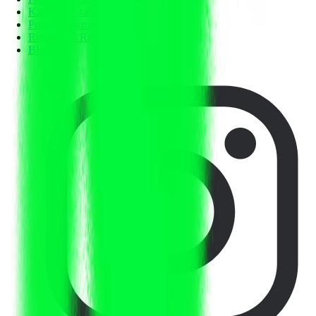
Kalkulator zarobków
Polityka zwrotów
Regulamin RefSpace
Blog