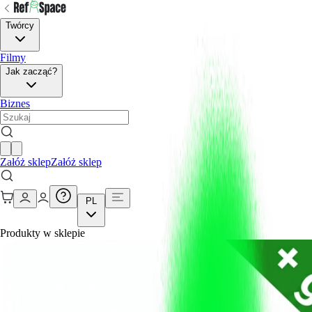
Twórcy
Filmy
Jak zacząć?
Biznes
Załóż sklep
Załóż sklep
PL
Produkty w sklepie