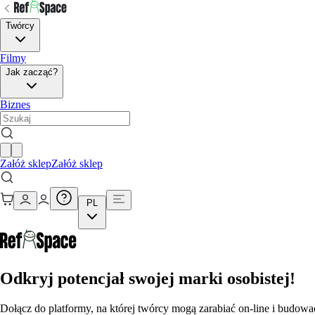
Twórcy
Filmy
Jak zacząć?
Biznes
Załóż sklep
Załóż sklep
PL
Odkryj potencjał swojej marki osobistej!
Dołącz do platformy, na której twórcy mogą zarabiać on-line i budowa