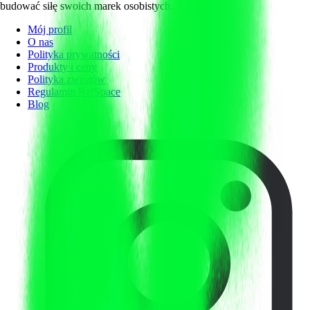
budować siłę swoich marek osobistych.
Mój profil
O nas
Polityka prywatności
Produkty i ceny
Polityka zwrotów
Regulamin RefSpace
Blog