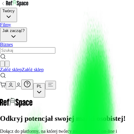
Twórcy
Filmy
Jak zacząć?
Biznes
Załóż sklep
Załóż sklep
PL
Odkryj potencjał swojej marki osobistej!
Dołącz do platformy, na której twórcy mogą zarabiać on-line i