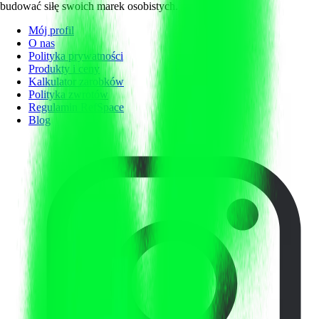
budować siłę swoich marek osobistych.
Mój profil
O nas
Polityka prywatności
Produkty i ceny
Kalkulator zarobków
Polityka zwrotów
Regulamin RefSpace
Blog