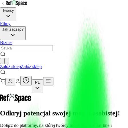
Twórcy
Filmy
Jak zacząć?
Biznes
Załóż sklep
Załóż sklep
PL
Odkryj potencjał swojej marki osobistej!
Dołącz do platformy, na której twórcy mogą zarabiać on-line i