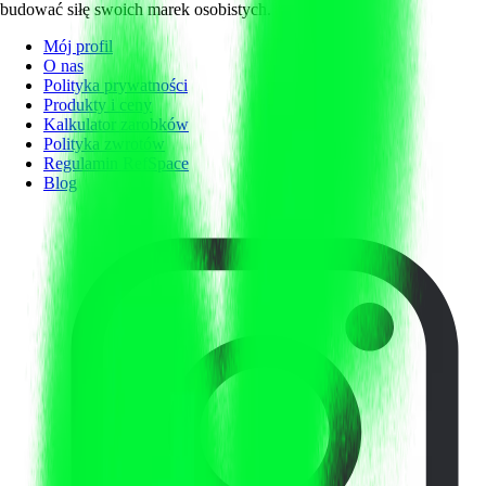
budować siłę swoich marek osobistych.
Mój profil
O nas
Polityka prywatności
Produkty i ceny
Kalkulator zarobków
Polityka zwrotów
Regulamin RefSpace
Blog