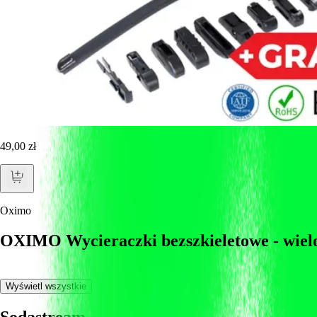
49,00 zł
Oximo
OXIMO Wycieraczki bezszkieletowe - wielo
Wyświetl wszystkie