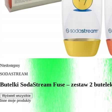
Niedostępny
SODASTREAM
Butelki SodaStream Fuse – zestaw 2 butele
Wyświetl wszystkie
Inne moje produkty