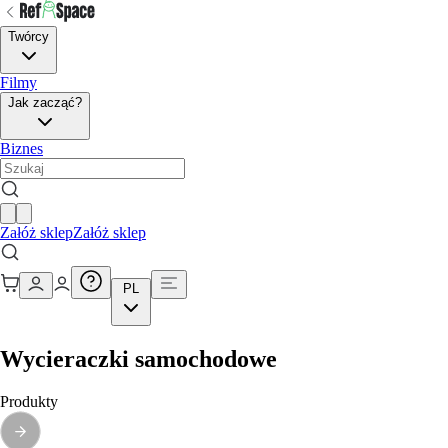
Twórcy
Filmy
Jak zacząć?
Biznes
Załóż sklep
Załóż sklep
PL
Wycieraczki samochodowe
Produkty