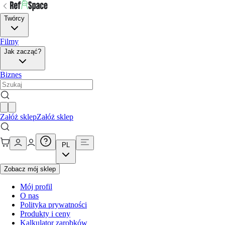
Twórcy
Filmy
Jak zacząć?
Biznes
Załóż sklep
Załóż sklep
PL
Zobacz mój sklep
Mój profil
O nas
Polityka prywatności
Produkty i ceny
Kalkulator zarobków