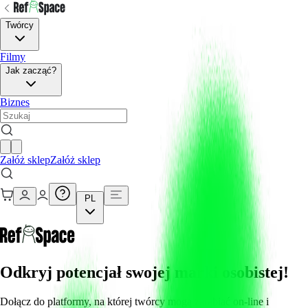
Twórcy
Filmy
Jak zacząć?
Biznes
Załóż sklep
Załóż sklep
PL
Odkryj potencjał swojej marki osobistej!
Dołącz do platformy, na której twórcy mogą zarabiać on-line i