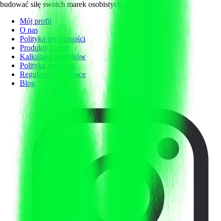
budować siłę swoich marek osobistych.
Mój profil
O nas
Polityka prywatności
Produkty i ceny
Kalkulator zarobków
Polityka zwrotów
Regulamin RefSpace
Blog