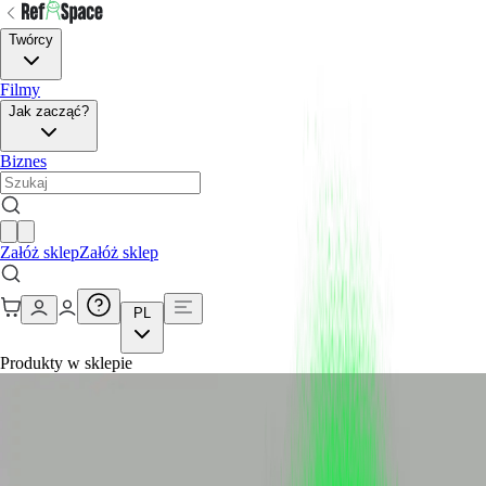
Twórcy
Filmy
Jak zacząć?
Biznes
Załóż sklep
Załóż sklep
PL
Produkty w sklepie