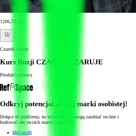
1206,70 zł
CzarekCzaruje
Kurs Iluzji CZAREK CZARUJE
Produkt cyfrowy
Odkryj potencjał swojej marki osobistej!
Dołącz do platformy, na której twórcy mogą zarabiać on-line i
budować siłę swoich marek osobistych.
Mój profil