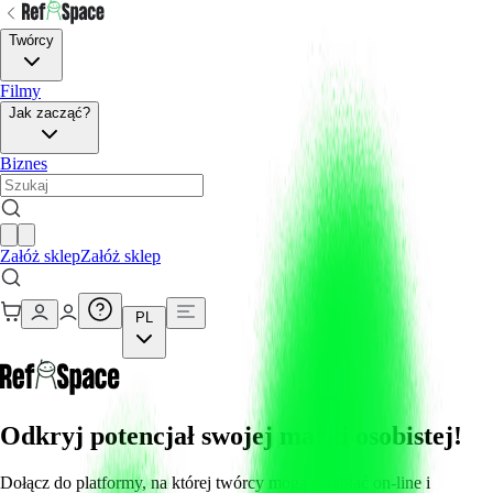
Twórcy
Filmy
Jak zacząć?
Biznes
Załóż sklep
Załóż sklep
PL
Odkryj potencjał swojej marki osobistej!
Dołącz do platformy, na której twórcy mogą zarabiać on-line i