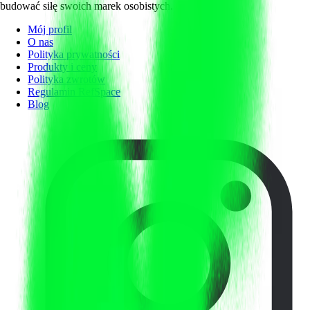
budować siłę swoich marek osobistych.
Mój profil
O nas
Polityka prywatności
Produkty i ceny
Polityka zwrotów
Regulamin RefSpace
Blog