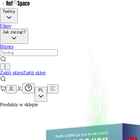
Twórcy
Filmy
Jak zacząć?
Biznes
Załóż sklep
Załóż sklep
PL
Produkty w sklepie