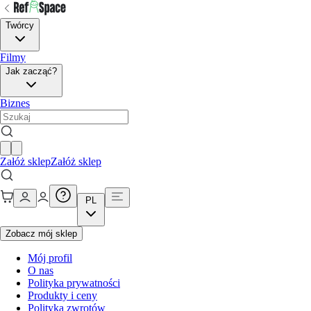
Twórcy
Filmy
Jak zacząć?
Biznes
Załóż sklep
Załóż sklep
PL
Zobacz mój sklep
Mój profil
O nas
Polityka prywatności
Produkty i ceny
Polityka zwrotów