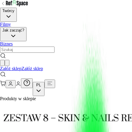
Twórcy
Filmy
Jak zacząć?
Biznes
Załóż sklep
Załóż sklep
PL
Produkty w sklepie