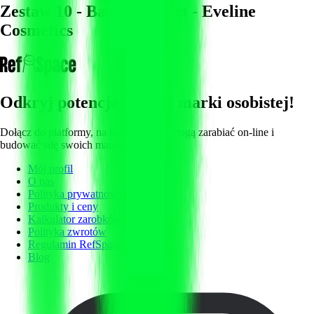
Zestaw 10 - Basic Skin Set - Eveline
Cosmetics
Odkryj potencjał swojej marki osobistej!
Dołącz do platformy, na której twórcy mogą zarabiać on-line i
budować siłę swoich marek osobistych.
Mój profil
O nas
Polityka prywatności
Produkty i ceny
Kalkulator zarobków
Polityka zwrotów
Regulamin RefSpace
Blog