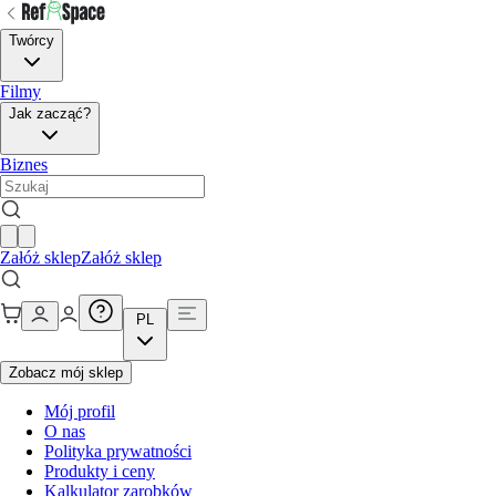
Twórcy
Filmy
Jak zacząć?
Biznes
Załóż sklep
Załóż sklep
PL
Zobacz mój sklep
Mój profil
O nas
Polityka prywatności
Produkty i ceny
Kalkulator zarobków